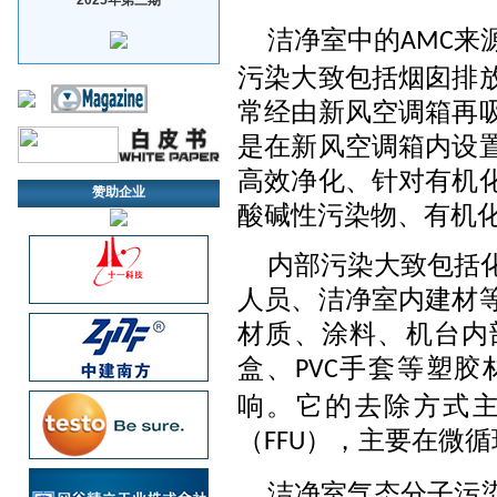
洁净室中的
来
AMC
污染大致包括烟囱排
常经由新风空调箱再
是在新风空调箱内设
高效净化、针对有机
赞助企业
酸碱性污染物、有机
内部污染大致包括
人员、洁净室内建材
材质、涂料、机台内
盒、
手套等塑胶
PVC
响。它的去除方式
（
），主要在微循
FFU
洁净室气态分子污