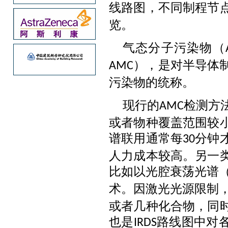
线路图，不同制程节
览。
气态分子污染物（
），是对半导体
AMC
污染物的统称。
现行的
检测方
AMC
或者物种覆盖范围较
谱联用通常每
分钟
30
人力成本较高。另一
比如以光腔衰荡光谱
术。因激光光源限制
或者几种化合物，同
也是
路线图中对
IRDS