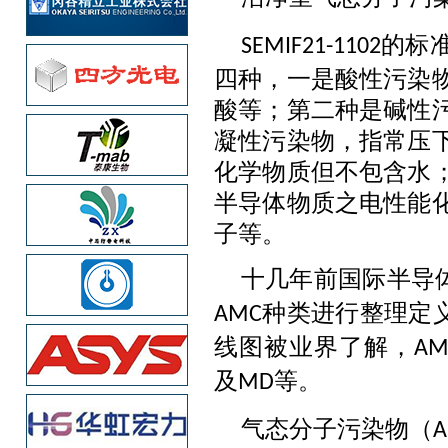
的标
SEMIF21-1102
四种，一是酸性污染
酸等；第二种是碱性
凝性污染物，指常压
化学物质但不包含水
半导体物质之电性能
子等。
十几年前国际半导
种类进行整理定
AMC
线图被业界了解，
AM
及
等。
MD
气态分子污染物（