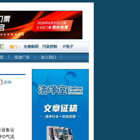
生物制药
污染控制
IT电子
热门：
息
投放广告
加入我们
咨询
着设备运
FD气流