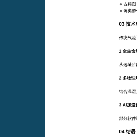
🔹古籍
🔹禽类
03
技术
传统气流
1
全生命
从选址阶
2
多物理
结合温湿
3
AI加速
部分软件
04
结语