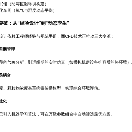
图书馆（防霉恒湿环境构建）
孵化车间（氧气与湿度动态平衡）
突破：
从“经验设计”到“动态孪生”
设计依赖工程师经验与规范手册，而CFD技术正推动三大变革：
周期管理
段的气象分析，到运维期的实时仿真（如模拟机房设备扩容后的热环境）
场耦合
度、颗粒物浓度甚至病毒传播模型，实现综合环境评估。
优化
已引入机器学习算法，可在万级参数组合中自动筛选最优方案。