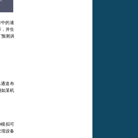
间中的速
节，并生
可预测涡
热通道布
例如某机
D模拟可
发现设备