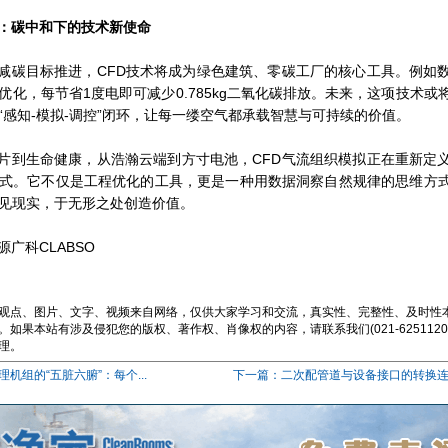
：碳中和下的技术新使命
减碳目标推进，CFD技术将成为绿色建筑、零碳工厂的核心工具。例如
优化，每节省1度电即可减少0.785kg二氧化碳排放。未来，这项技术或
“感知-模拟-调控”闭环，让每一缕空气都承载智慧与可持续的价值。
片到生命健康，从浩瀚云端到方寸电池，CFD气流组织模拟正在重新定
式。它不仅是工程优化的工具，更是一种用数据洞察自然规律的思维方
见现实，于无形之处创造价值。
广科CLABSO
观点、图片、文字、视频来自网络，仅供大家学习和交流，真实性、完整性、及时性
如果本站有涉及侵犯您的版权、著作权、肖像权的内容，请联系我们(021-62511200
理。
机组的“五脏六腑”：每个...
下一篇：二次配管道与设备接口的转换