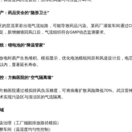
药生产：药品安全的“隐形卫士”
区的层流罩若出现气流短路，可能导致药品污染。某药厂灌装车间通过C
足，新增侧墙回风口后，气流组织符合GMP动态监测要求。
系统：锂电池的“降温管家”
放电时易产生热堆积。模拟显示，优化电池模组间距和风道设计后，电
℃以内，显著延长寿命。
情防控：方舱医院的“空气隔离墙”
方舱医院通过模拟排风负压梯度，可将病毒扩散风险降低70%。武汉雷
术实现污染区与清洁区的气流隔离。
区域
污染治理（工厂烟囱排放路径模拟）
发酵车间（温湿度均匀性控制）