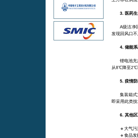
3. 医
A级洁净
发现回风口不
4. 储能
锂电池充
从8℃降至2
5. 疫
集装箱式
即采用此类技
6. 其他
🔹大气
🔹食品