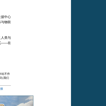
数据中心
将与物联
义人类与
式——在
本站不作
),我们
连接