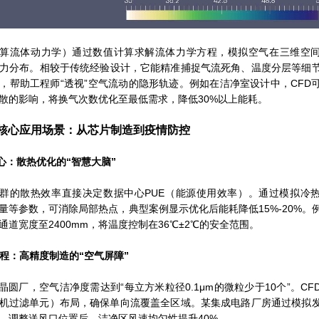
计算流体动力学）通过数值计算求解流体力学方程，模拟空气在三维空
力分布。相较于传统经验设计，它能精准捕捉气流死角、温度分层等细
，帮助工程师“透视”空气流动的隐形轨迹。例如在洁净室设计中，CFD
散的影响，将换气次数优化至最低需求，降低30%以上能耗。
核心应用场景：从芯片制造到疫情防控
中心：散热优化的“智慧大脑”
群的散热效率直接决定数据中心PUE（能源使用效率）。通过模拟冷
量等参数，可消除局部热点，典型案例显示优化后能耗降低15%-20%。
通道宽度至2400mm，将温度控制在36℃±2℃的安全范围。
净工程：高精度制造的“空气屏障”
晶圆厂，空气洁净度需达到“每立方米粒径0.1μm的微粒少于10个”。CF
风机过滤单元）布局，确保单向流覆盖全区域。某集成电路厂房通过模拟
，调整送风口位置后，洁净区风速均匀性提升40%。