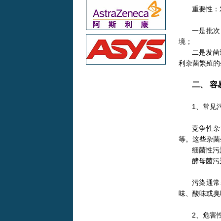
重要性：
一是批次
境；
二是发菌
利杂菌繁殖的
二、 
1、常见
竞争性杂
等。这些杂菌
细菌性污
酵母菌污
污染通常
味、酸味或臭
2、危害