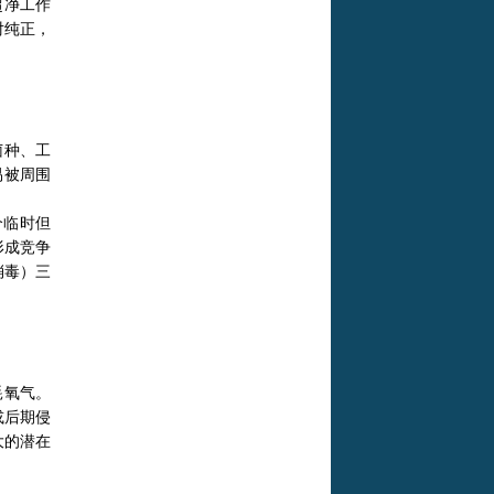
超净工作
对纯正，
菌种、工
易被周围
个临时但
形成竞争
消毒）三
耗氧气。
或后期侵
大的潜在