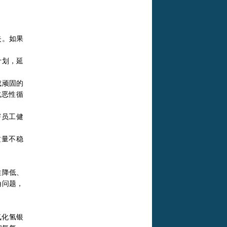
失。如果
计划，延
成顽固的
成恶性循
害员工健
质量不稳
性降低、
角问题，
氧化氢银