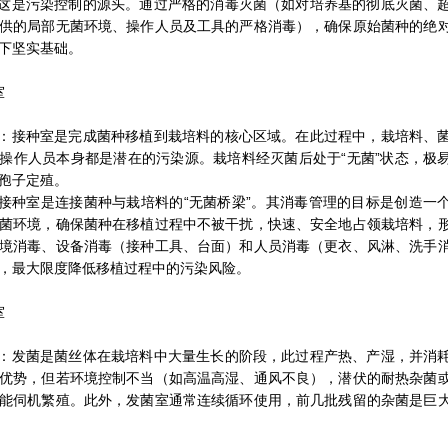
这是污染控制的源头。通过严格的消毒灭菌（如对培养基的彻底灭菌、
供的局部无菌环境、操作人员及工具的严格消毒），确保原始菌种的绝
下坚实基础。
室
：接种室是完成菌种移植到栽培料的核心区域。在此过程中，栽培料、
操作人员本身都是潜在的污染源。栽培料经灭菌后处于“无菌”状态，极
孢子定殖。
接种室是连接菌种与栽培料的“无菌桥梁”。其消毒管理的目标是创造一
菌环境，确保菌种在移植过程中不被干扰，快速、安全地占领栽培料，
境消毒、设备消毒（接种工具、台面）和人员消毒（更衣、风淋、洗手
，最大限度降低移植过程中的污染风险。
室
：发菌是菌丝体在栽培料中大量生长的阶段，此过程产热、产湿，并消
优势，但若环境控制不当（如高温高湿、通风不良），潜伏的耐热杂菌
能伺机繁殖。此外，发菌室通常连续循环使用，前几批残留的杂菌是巨