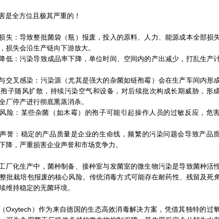
害是全方位且极其严重的！
损失：导致整批菌袋（瓶）报废，投入的原料、人力、能源成本全部损
，损失会沿生产链向下游放大。
降低：污染导致成品率下降，单位时间、空间内的产出减少，打乱生产
与交叉感染：污染源（尤其是强大的杂菌如链孢霉）会在生产车间内形
其孢子随风扩散，持续污染空气和设备，对后续批次构成长期威胁，形
全厂停产进行彻底熏蒸消杀。
风险：某些杂菌（如木霉）的孢子可能引起操作人员的过敏反应，危
声誉：稳定的产品质量是企业的生命线，频繁的污染问题会导致产品
下降，严重损害企业声誉和市场竞争力。
工厂化生产中，菌种制备、接种室与发菌室的微生物污染是导致菌种活
整批栽培包报废的核心风险。传统消毒方式可能存在耐药性、残留及死
续维持稳定的无菌环境。
（Oxytech）作为来自德国的生态高效消毒解决方案，凭借其独特的过