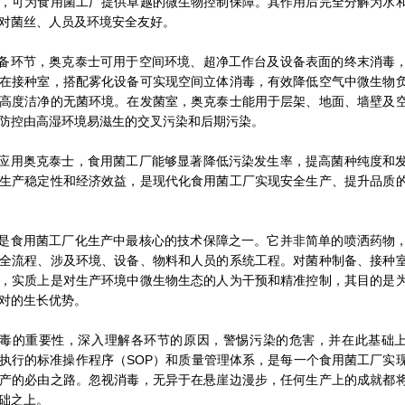
，可为食用菌工厂提供卓越的微生物控制保障。其作用后完全分解为水
对菌丝、人员及环境安全友好。
备环节，奥克泰士可用于空间环境、超净工作台及设备表面的终末消毒
在接种室，搭配雾化设备可实现空间立体消毒，有效降低空气中微生物
高度洁净的无菌环境。在发菌室，奥克泰士能用于层架、地面、墙壁及
防控由高湿环境易滋生的交叉污染和后期污染。
应用奥克泰士，食用菌工厂能够显著降低污染发生率，提高菌种纯度和
生产稳定性和经济效益，是现代化食用菌工厂实现安全生产、提升品质
是食用菌工厂化生产中最核心的技术保障之一。它并非简单的喷洒药物
全流程、涉及环境、设备、物料和人员的系统工程。对菌种制备、接种
，实质上是对生产环境中微生物生态的人为干预和精准控制，其目的是
对的生长优势。
毒的重要性，深入理解各环节的原因，警惕污染的危害，并在此基础
执行的标准操作程序（SOP）和质量管理体系，是每一个食用菌工厂实
产的必由之路。忽视消毒，无异于在悬崖边漫步，任何生产上的成就都
础之上。