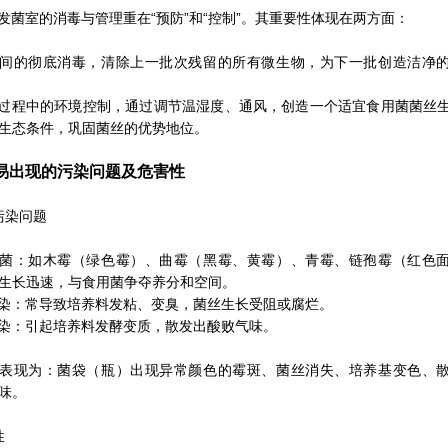
发菌室的消毒与管理重在“预防”和“控制”。其重要性体现在两方面：
间的彻底消毒，清除上一批次残留的所有微生物，为下一批创造洁净
过程中的环境控制，通过调节温湿度、通风，创造一个适宜食用菌菌丝
生态条件，巩固菌丝的优势地位。
容易出现的污染问题及危害性
污染问题
菌：如木霉（绿色霉）、曲霉（黑霉、黄霉）、青霉、链孢霉（红色
生长迅速，与食用菌争夺养分和空间。
染：常导致培养料发粘、变臭，菌丝生长受阻或腐烂。
染：引起培养料发酵变质，散发出酸败气味。
表现为：菌袋（瓶）出现异常颜色的霉斑、菌丝消失、培养基变色、
味。
性