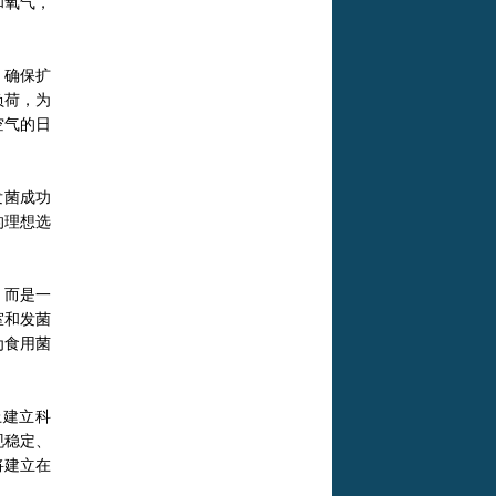
和氧气，
，确保扩
负荷，为
空气的日
发菌成功
的理想选
，而是一
室和发菌
为食用菌
上建立科
现稳定、
将建立在