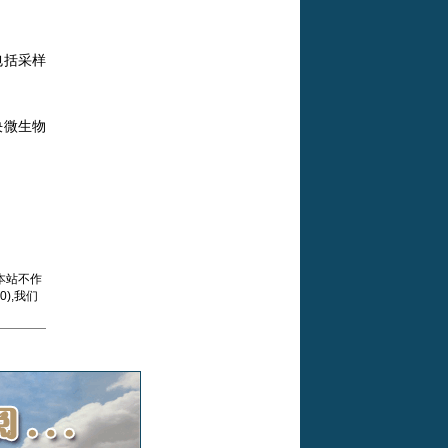
包括采样
决微生物
本站不作
),我们