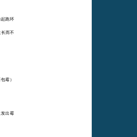
的起跑环
生长而不
面包霉）
散发出霉