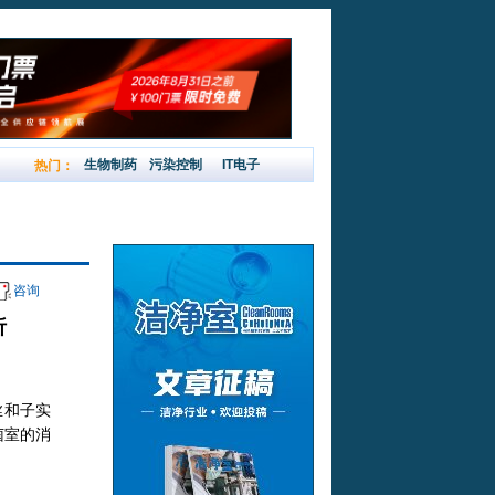
生物制药
污染控制
IT电子
热门：
息
投放广告
加入我们
咨询
析
丝和子实
菌室的消