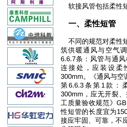
软接风管包括柔性
一、柔性短管
不同的规范对柔性
筑供暖通风与空气调节设
6.6.7条：风管与
连接处，应装设柔性
300mm。《通风与空调
第6.6.3条第1款
300mm，应无开裂
工质量验收规范》GB 50
性短管的长度宜为15
接应牢固、可靠，不