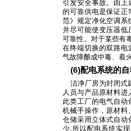
引发安全事故。由上
的可靠供电是保证正
范》规定净化空调系
并尽可能使变压器低
可靠性。对于某些有
在终端切换的双路电
气故障酿成中毒、着
(6)配电系统的
洁净厂房为封闭式
人员与产品原材料进
此类工厂的电气自动
机械手操作，原材料
仓储采用立体式自动
少,所以配电系统实