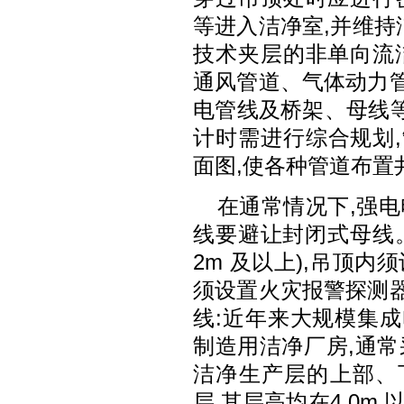
等进入洁净室,并维持
技术夹层的非单向流
通风管道、气体动力
电管线及桥架、母线等
计时需进行综合规划,
面图,使各种管道布置
在通常情况下,强
线要避让封闭式母线
2m 及以上),吊顶
须设置火灾报警探测
线:近年来大规模集
制造用洁净厂房,通常
洁净生产层的上部、
层,其层高均在4.0m