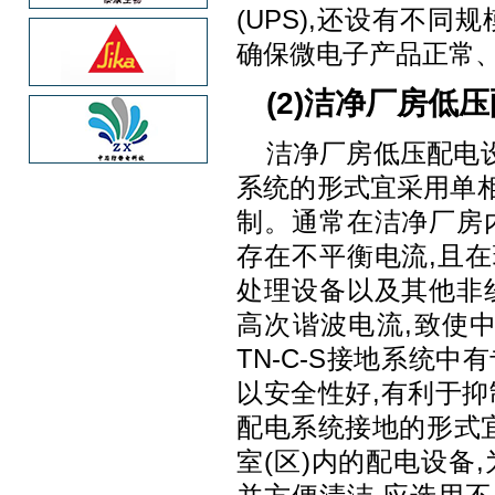
(UPS),还设有不
确保微电子产品正常
(2)洁净厂房低
洁净厂房低压配电设计
系统的形式宜采用单
制。通常在洁净厂房
存在不平衡电流,且
处理设备以及其他非
高次谐波电流,致使中
TN-C-S接地系统中
以安全性好,有利于抑
配电系统接地的形式宜采
室(区)内的配电设备