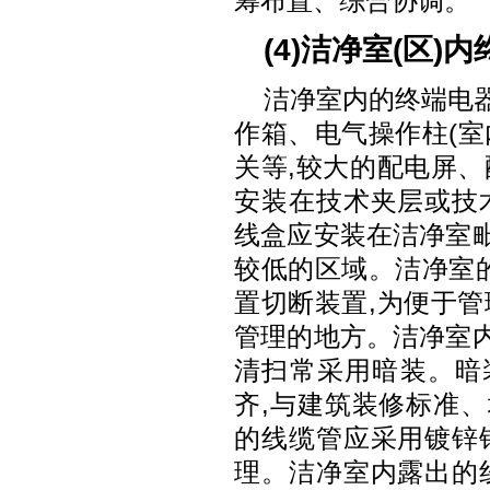
筹布置、综合协调。
(4)洁净室(区)
洁净室内的终端电
作箱、电气操作柱(室
关等,较大的配电屏、
安装在技术夹层或技
线盒应安装在洁净室
较低的区域。洁净室的
置切断装置,为便于管
管理的地方。洁净室
清扫常采用暗装。暗
齐,与建筑装修标准
的线缆管应采用镀锌
理。洁净室内露出的