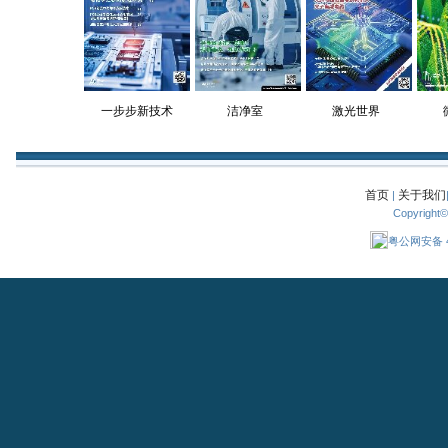
一步步新技术
洁净室
激光世界
首页
关于我们
|
Copyright
粤公网安备 44