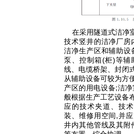
在采用隧道式洁净
技术竖井的洁净厂房
洁净生产区和辅助设
泵、控制箱(柜)等
线、电缆桥架、封闭式
从辅助设备可较为方
产区的用电设备;洁净
般根据生产工艺设备
应的技术夹道、技术
装、维修用空间,并
井内其他管线及其附