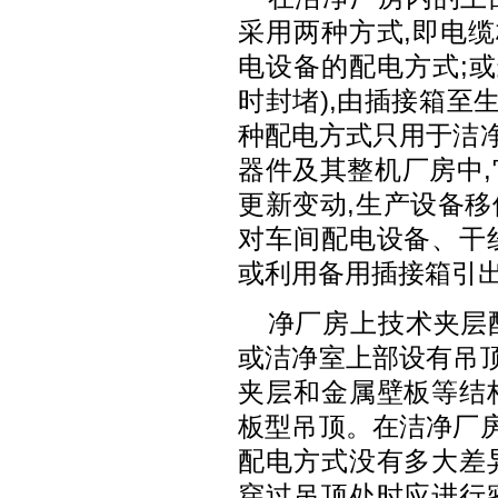
采用两种方式,即电
电设备的配电方式;或
时封堵),由插接箱至
种配电方式只用于洁
器件及其整机厂房中,
更新变动,生产设备移
对车间配电设备、干
或利用备用插接箱引
净厂房上技术夹层
或洁净室上部设有吊
夹层和金属壁板等结
板型吊顶。在洁净厂
配电方式没有多大差
穿过吊顶处时应进行